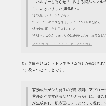
*4
エネルギーを巡らせ
、深まる悩みへマル
し、いきいきした肌印象へ。
*1 乾燥、ハリ・ツヤのなさ
*2 メラニンの生成を抑え、シミ・ソバカスを防ぐ
*3 年齢に応じたお手入れのこと
*4 肌をすこやかに保つために必要な水分、油分など
オルビス ユードットシリーズ（オルビス）
また美白有効成分（トラネキサム酸）が配合され
止に役立つとのことです。
有効成分がシミ発生の初期段階にアプロー
紫外線や摩擦刺激などをきっかけに、肌の
が生成され、肌表面にシミとなって現れま