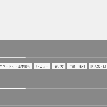
スユードット基本情報
レビュー
使い方
年齢・性別
購入先・他