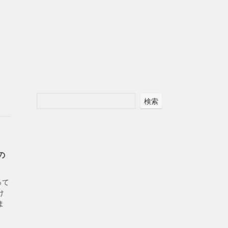
検索
の
って
け
ま