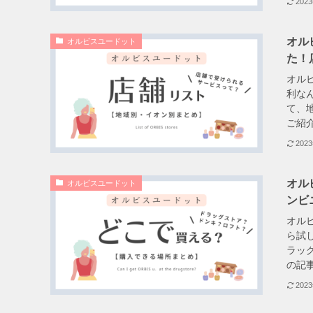
202
オル
オルビスユードット
た！
オル
利な
て、
ご紹介
202
オル
オルビスユードット
ンビ
オル
ら試
ラッ
の記事
202