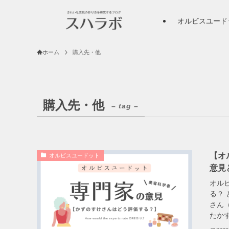
オルビスユード
ホーム
購入先・他
購入先・他
– tag –
【オ
オルビスユードット
意見
オル
る？
さん
たかず